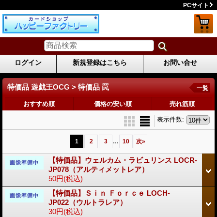
PCサイト
ログイン
新規登録はこちら
お問い合せ
特価品 遊戯王OCG > 特価品 罠
一覧
おすすめ順
価格の安い順
売れ筋順
表示件数
:
...
1
2
3
10
次
»
【特価品】ウェルカム・ラビュリンス LOCR-
JP078（アルティメットレア）
50円
(税込)
【特価品】Ｓｉｎ Ｆｏｒｃｅ LOCH-
JP022（ウルトラレア）
30円
(税込)