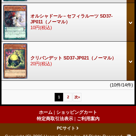
オルシャドール－セフィラルーツ SD37-
JP011（ノーマル）
10円
(税込)
クリバンデット SD37-JP021（ノーマル）
20円
(税込)
(10件/14件)
1
2
次
»
ホーム
|
ショッピングカート
特定商取引法表示
|
ご利用案内
PCサイト