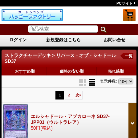
PCサイト
ログイン
新規登録はこちら
お問い合せ
ストラクチャーデッキ > リバース・オブ・シャドール
一覧
SD37
おすすめ順
価格の安い順
売れ筋順
表示件数
:
1
2
次
»
エルシャドール・アプカローネ SD37-
JPP01（ウルトラレア）
50円
(税込)