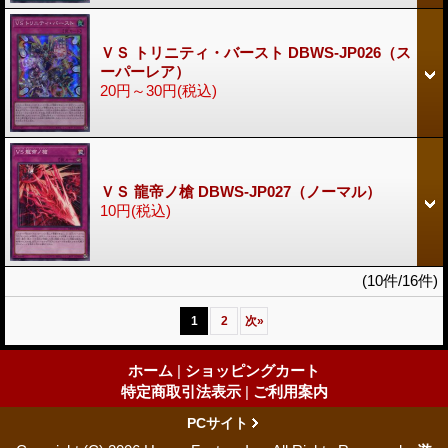
ＶＳ トリニティ・バースト DBWS-JP026（ス
ーパーレア）
20円～30円
(税込)
ＶＳ 龍帝ノ槍 DBWS-JP027（ノーマル）
10円
(税込)
(10件/16件)
1
2
次
»
ホーム
|
ショッピングカート
特定商取引法表示
|
ご利用案内
PCサイト