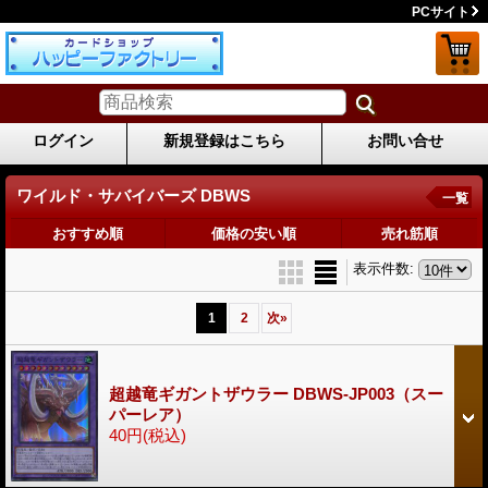
PCサイト
ログイン
新規登録はこちら
お問い合せ
ワイルド・サバイバーズ DBWS
一覧
おすすめ順
価格の安い順
売れ筋順
表示件数
:
1
2
次
»
超越竜ギガントザウラー DBWS-JP003（スー
パーレア）
40円
(税込)