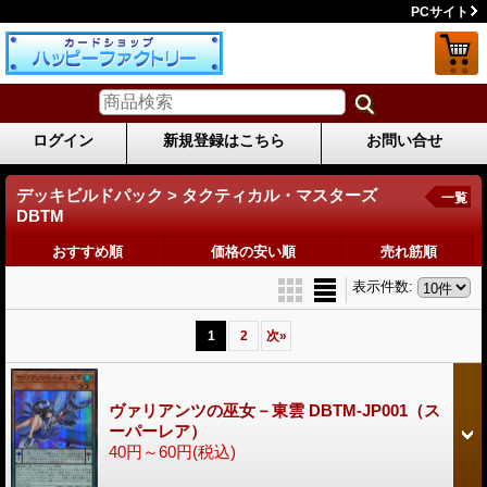
PCサイト
ログイン
新規登録はこちら
お問い合せ
デッキビルドパック > タクティカル・マスターズ
一覧
DBTM
おすすめ順
価格の安い順
売れ筋順
表示件数
:
1
2
次
»
ヴァリアンツの巫女－東雲 DBTM-JP001（ス
ーパーレア）
40円～60円
(税込)