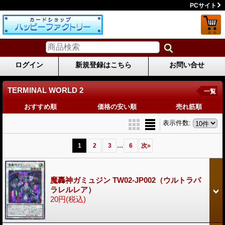
PCサイト
ログイン
新規登録はこちら
お問い合せ
TERMINAL WORLD 2
一覧
おすすめ順
価格の安い順
売れ筋順
表示件数
:
...
1
2
3
6
次
»
魔轟神ガミュジン TW02-JP002（ウルトラパ
ラレルレア）
20円
(税込)