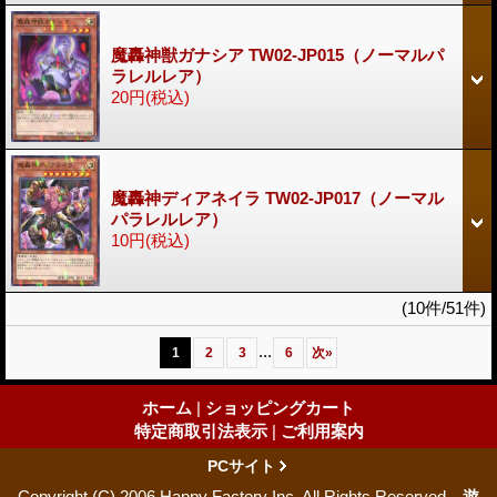
魔轟神獣ガナシア TW02-JP015（ノーマルパ
ラレルレア）
20円
(税込)
魔轟神ディアネイラ TW02-JP017（ノーマル
パラレルレア）
10円
(税込)
(10件/51件)
...
1
2
3
6
次
»
ホーム
|
ショッピングカート
特定商取引法表示
|
ご利用案内
PCサイト
Copyright (C) 2006 Happy Factory Inc. All Rights Reserved
遊