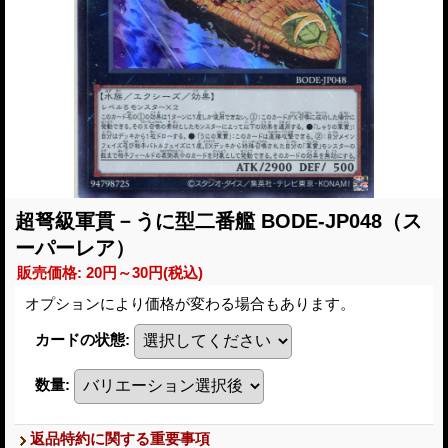
超弩級軍貫－うに型二番艦 BODE-JP048（ス
ーパーレア）
販売価格
:
20円～30円
(税込)
オプションにより価格が変わる場合もあります。
カードの状態
:
数量
:
返品特約に関する重要事項