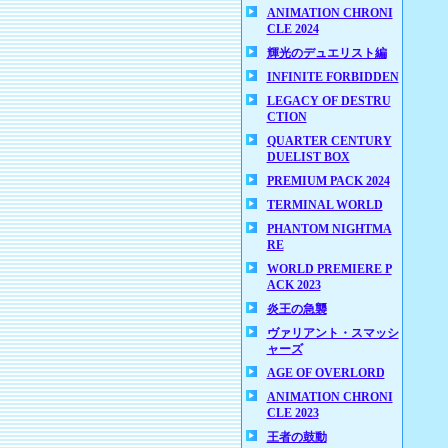
ANIMATION CHRONI
CLE 2024
輝光のデュエリスト編
INFINITE FORBIDDEN
LEGACY OF DESTRU
CTION
QUARTER CENTURY
DUELIST BOX
PREMIUM PACK 2024
TERMINAL WORLD
PHANTOM NIGHTMA
RE
WORLD PREMIERE P
ACK 2023
炎王の急襲
ヴァリアント・スマッシ
ャーズ
AGE OF OVERLORD
ANIMATION CHRONI
CLE 2023
王者の鼓動