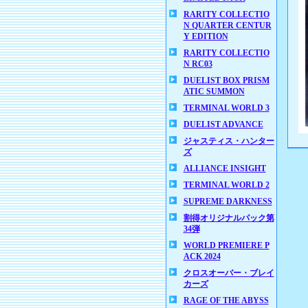
RARITY COLLECTIO
N QUARTER CENTUR
Y EDITION
RARITY COLLECTIO
N RC03
DUELIST BOX PRISM
ATIC SUMMON
TERMINAL WORLD 3
DUELIST ADVANCE
ジャスティス・ハンター
ズ
ALLIANCE INSIGHT
TERMINAL WORLD 2
SUPREME DARKNESS
割得オリジナルパック第
34弾
WORLD PREMIERE P
ACK 2024
クロスオーバー・ブレイ
カーズ
RAGE OF THE ABYSS