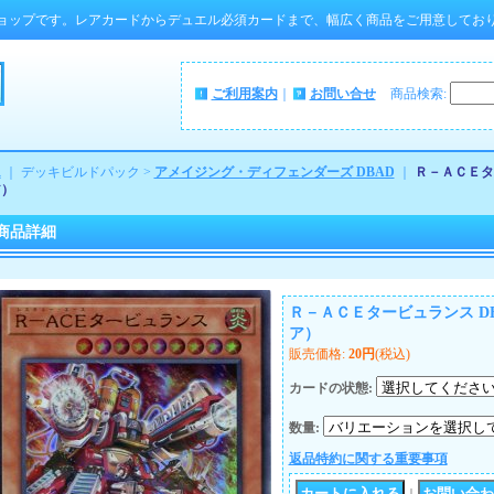
ョップです。レアカードからデュエル必須カードまで、幅広く商品をご用意してお
ご利用案内
｜
お問い合せ
商品検索
:
ム
｜ デッキビルドパック >
アメイジング・ディフェンダーズ DBAD
｜
Ｒ－ＡＣＥター
ア）
商品詳細
Ｒ－ＡＣＥタービュランス DBA
ア）
販売価格
:
20円
(税込)
カードの状態
:
数量
:
返品特約に関する重要事項