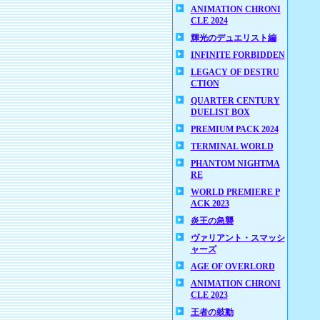
ANIMATION CHRONI
CLE 2024
輝光のデュエリスト編
INFINITE FORBIDDEN
LEGACY OF DESTRU
CTION
QUARTER CENTURY
DUELIST BOX
PREMIUM PACK 2024
TERMINAL WORLD
PHANTOM NIGHTMA
RE
WORLD PREMIERE P
ACK 2023
炎王の急襲
ヴァリアント・スマッシ
ャーズ
AGE OF OVERLORD
ANIMATION CHRONI
CLE 2023
王者の鼓動