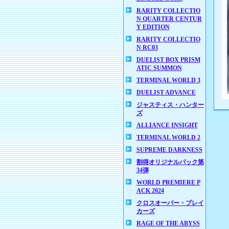
RARITY COLLECTIO
N QUARTER CENTUR
Y EDITION
RARITY COLLECTIO
N RC03
DUELIST BOX PRISM
ATIC SUMMON
TERMINAL WORLD 3
DUELIST ADVANCE
ジャスティス・ハンター
ズ
ALLIANCE INSIGHT
TERMINAL WORLD 2
SUPREME DARKNESS
割得オリジナルパック第
34弾
WORLD PREMIERE P
ACK 2024
クロスオーバー・ブレイ
カーズ
RAGE OF THE ABYSS