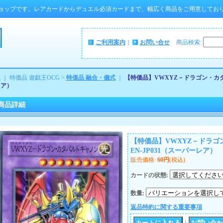
ョップです。レアカードからデュエル必須カードまで、幅広く商品をご用意してお
ご利用案内
｜
お問い合せ
商品検索
:
ム
｜ 特価品 遊戯王OCG >
特価品 融合・儀式
｜
【特価品】VWXYZ－ドラゴン・カタパ
レア）
商品詳細
【特価品】VWXYZ－ドラゴ
EN-JP031（スーパーレア）
販売価格
:
60円
(税込)
カードの状態
:
数量
:
返品特約に関する重要事項