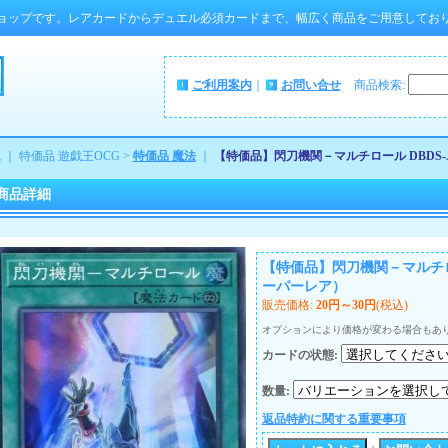
ョップです。レアカードからデュエル必須カードまで、幅広く商品をご用意してお
ご利用案内
｜
お問い合せ
商品検索
:
ム
｜ 特価品 遊戯王OCG >
特価品 魔法
｜
【特価品】閃刀機関－マルチロール DBDS-
商品詳細
【特価品】閃刀機関－マルチロール
ーパーレア）
販売価格
:
20円～30円
(税込)
オプションにより価格が変わる場合もあ
カードの状態
:
数量
:
返品特約に関する重要事項