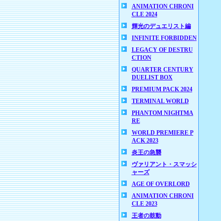
ANIMATION CHRONI
CLE 2024
輝光のデュエリスト編
INFINITE FORBIDDEN
LEGACY OF DESTRU
CTION
QUARTER CENTURY
DUELIST BOX
PREMIUM PACK 2024
TERMINAL WORLD
PHANTOM NIGHTMA
RE
WORLD PREMIERE P
ACK 2023
炎王の急襲
ヴァリアント・スマッシ
ャーズ
AGE OF OVERLORD
ANIMATION CHRONI
CLE 2023
王者の鼓動