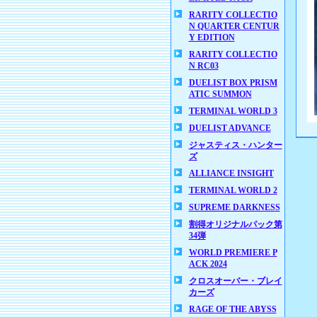
RARITY COLLECTIO
N QUARTER CENTUR
Y EDITION
RARITY COLLECTIO
N RC03
DUELIST BOX PRISM
ATIC SUMMON
TERMINAL WORLD 3
DUELIST ADVANCE
ジャスティス・ハンター
ズ
ALLIANCE INSIGHT
TERMINAL WORLD 2
SUPREME DARKNESS
割得オリジナルパック第
34弾
WORLD PREMIERE P
ACK 2024
クロスオーバー・ブレイ
カーズ
RAGE OF THE ABYSS