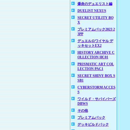
爆炎のデュエリスト編
DUELIST NEXUS
SECRET UTILITY BO
X
プレミアムパック2023 2
3PP
デュエルロワイヤル デ
ッキセットEX2
HISTORY ARCHIVE C
OLLECTION HC01
PRISMATIC ART COL
LECTION PAC1
SECRET SHINY BOX S
SB1
CYBERSTORM ACCES
S
ワイルド・サバイバーズ
DBWS
その他
プレミアムパック
デッキビルドパック