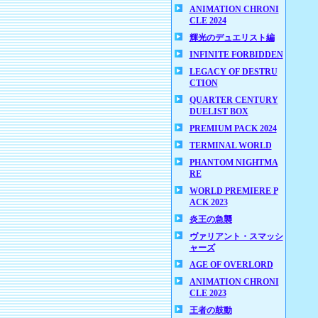
ANIMATION CHRONI
CLE 2024
輝光のデュエリスト編
INFINITE FORBIDDEN
LEGACY OF DESTRU
CTION
QUARTER CENTURY
DUELIST BOX
PREMIUM PACK 2024
TERMINAL WORLD
PHANTOM NIGHTMA
RE
WORLD PREMIERE P
ACK 2023
炎王の急襲
ヴァリアント・スマッシ
ャーズ
AGE OF OVERLORD
ANIMATION CHRONI
CLE 2023
王者の鼓動