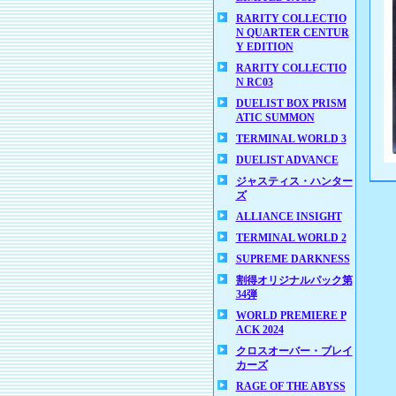
RARITY COLLECTIO
N QUARTER CENTUR
Y EDITION
RARITY COLLECTIO
N RC03
DUELIST BOX PRISM
ATIC SUMMON
TERMINAL WORLD 3
DUELIST ADVANCE
ジャスティス・ハンター
ズ
ALLIANCE INSIGHT
TERMINAL WORLD 2
SUPREME DARKNESS
割得オリジナルパック第
34弾
WORLD PREMIERE P
ACK 2024
クロスオーバー・ブレイ
カーズ
RAGE OF THE ABYSS