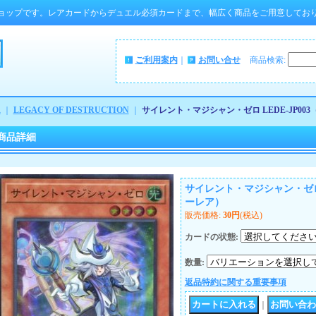
ョップです。レアカードからデュエル必須カードまで、幅広く商品をご用意してお
ご利用案内
｜
お問い合せ
商品検索
:
ム
｜
LEGACY OF DESTRUCTION
｜
サイレント・マジシャン・ゼロ LEDE-JP00
商品詳細
サイレント・マジシャン・ゼロ L
ーレア）
販売価格
:
30円
(税込)
カードの状態
:
数量
:
返品特約に関する重要事項
｜