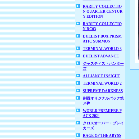
RARITY COLLECTIO
N QUARTER CENTUR
Y EDITION
RARITY COLLECTIO
N RC03
DUELIST BOX PRISM
ATIC SUMMON
TERMINAL WORLD 3
DUELIST ADVANCE
ジャスティス・ハンター
ズ
ALLIANCE INSIGHT
TERMINAL WORLD 2
SUPREME DARKNESS
割得オリジナルパック第
34弾
WORLD PREMIERE P
ACK 2024
クロスオーバー・ブレイ
カーズ
RAGE OF THE ABYSS