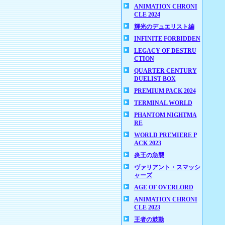
ANIMATION CHRONI
CLE 2024
輝光のデュエリスト編
INFINITE FORBIDDEN
LEGACY OF DESTRU
CTION
QUARTER CENTURY
DUELIST BOX
PREMIUM PACK 2024
TERMINAL WORLD
PHANTOM NIGHTMA
RE
WORLD PREMIERE P
ACK 2023
炎王の急襲
ヴァリアント・スマッシ
ャーズ
AGE OF OVERLORD
ANIMATION CHRONI
CLE 2023
王者の鼓動