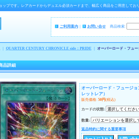
ョップです。レアカードからデュエル必須カードまで、幅広く商品をご用意してお
ご利用案内
｜
お問い合せ
商品検索
:
ム
｜
QUARTER CENTURY CHRONICLE side：PRIDE
｜
オーバーロード・フュージョ
）
商品詳細
オーバーロード・フュージョン Q
レットレア）
販売価格
:
50円
(税込)
カードの状態
:
数量
:
返品特約に関する重要事項