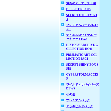
爆炎のデュエリスト編
DUELIST NEXUS
SECRET UTILITY BO
X
プレミアムパック2023 2
3PP
デュエルロワイヤル デ
ッキセットEX2
HISTORY ARCHIVE C
OLLECTION HC01
PRISMATIC ART COL
LECTION PAC1
SECRET SHINY BOX S
SB1
CYBERSTORM ACCES
S
ワイルド・サバイバーズ
DBWS
その他
プレミアムパック
デッキビルドパック