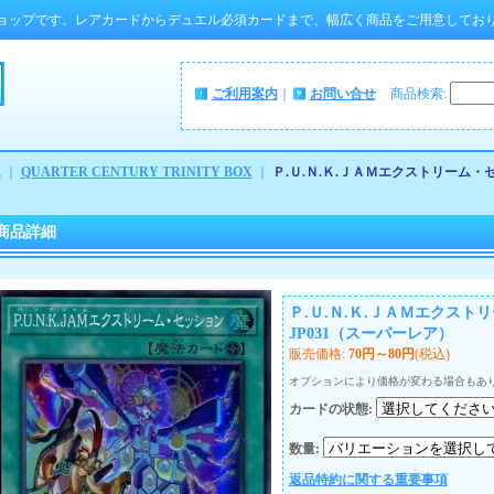
ョップです。レアカードからデュエル必須カードまで、幅広く商品をご用意してお
ご利用案内
｜
お問い合せ
商品検索
:
ム
｜
QUARTER CENTURY TRINITY BOX
｜
Ｐ.Ｕ.Ｎ.Ｋ.ＪＡＭエクストリーム・セ
商品詳細
Ｐ.Ｕ.Ｎ.Ｋ.ＪＡＭエクストリ
JP031（スーパーレア）
販売価格
:
70円～80円
(税込)
オプションにより価格が変わる場合もあ
カードの状態
:
数量
:
返品特約に関する重要事項