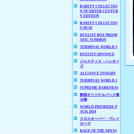
RARITY COLLECTIO
N QUARTER CENTUR
Y EDITION
RARITY COLLECTIO
N RC03
DUELIST BOX PRISM
ATIC SUMMON
TERMINAL WORLD 3
DUELIST ADVANCE
ジャスティス・ハンター
ズ
ALLIANCE INSIGHT
TERMINAL WORLD 2
SUPREME DARKNESS
割得オリジナルパック第
34弾
WORLD PREMIERE P
ACK 2024
クロスオーバー・ブレイ
カーズ
RAGE OF THE ABYSS