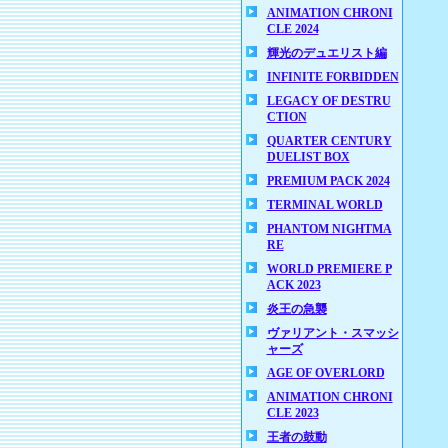
ANIMATION CHRONI
CLE 2024
輝光のデュエリスト編
INFINITE FORBIDDEN
LEGACY OF DESTRU
CTION
QUARTER CENTURY
DUELIST BOX
PREMIUM PACK 2024
TERMINAL WORLD
PHANTOM NIGHTMA
RE
WORLD PREMIERE P
ACK 2023
炎王の急襲
ヴァリアント・スマッシ
ャーズ
AGE OF OVERLORD
ANIMATION CHRONI
CLE 2023
王者の鼓動