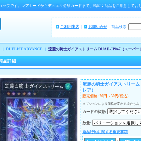
ョップです。レアカードからデュエル必須カードまで、幅広く商品をご用意してお
ご利用案内
｜
お問い合せ
商品検索
:
ム
｜
DUELIST ADVANCE
｜
流麗の騎士ガイアストリーム DUAD-JP047（スーパー
商品詳細
流麗の騎士ガイアストリーム DU
レア）
販売価格
:
20円～30円
(税込)
オプションにより価格が変わる場合もあ
カードの状態
:
数量
:
返品特約に関する重要事項