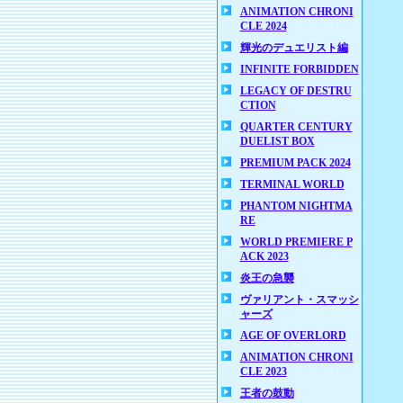
ANIMATION CHRONI
CLE 2024
輝光のデュエリスト編
INFINITE FORBIDDEN
LEGACY OF DESTRU
CTION
QUARTER CENTURY
DUELIST BOX
PREMIUM PACK 2024
TERMINAL WORLD
PHANTOM NIGHTMA
RE
WORLD PREMIERE P
ACK 2023
炎王の急襲
ヴァリアント・スマッシ
ャーズ
AGE OF OVERLORD
ANIMATION CHRONI
CLE 2023
王者の鼓動