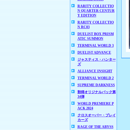
RARITY COLLECTIO
N QUARTER CENTUR
Y EDITION
RARITY COLLECTIO
N RC03
DUELIST BOX PRISM
ATIC SUMMON
TERMINAL WORLD 3
DUELIST ADVANCE
ジャスティス・ハンター
ズ
ALLIANCE INSIGHT
TERMINAL WORLD 2
SUPREME DARKNESS
割得オリジナルパック第
34弾
WORLD PREMIERE P
ACK 2024
クロスオーバー・ブレイ
カーズ
RAGE OF THE ABYSS