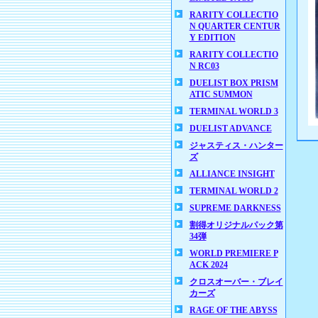
RARITY COLLECTIO
N QUARTER CENTUR
Y EDITION
RARITY COLLECTIO
N RC03
DUELIST BOX PRISM
ATIC SUMMON
TERMINAL WORLD 3
DUELIST ADVANCE
ジャスティス・ハンター
ズ
ALLIANCE INSIGHT
TERMINAL WORLD 2
SUPREME DARKNESS
割得オリジナルパック第
34弾
WORLD PREMIERE P
ACK 2024
クロスオーバー・ブレイ
カーズ
RAGE OF THE ABYSS