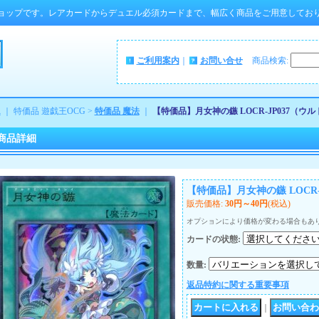
ョップです。レアカードからデュエル必須カードまで、幅広く商品をご用意してお
ご利用案内
｜
お問い合せ
商品検索
:
ム
｜ 特価品 遊戯王OCG >
特価品 魔法
｜
【特価品】月女神の鏃 LOCR-JP037（ウ
商品詳細
【特価品】月女神の鏃 LOCR-
販売価格
:
30円～40円
(税込)
オプションにより価格が変わる場合もあ
カードの状態
:
数量
:
返品特約に関する重要事項
｜