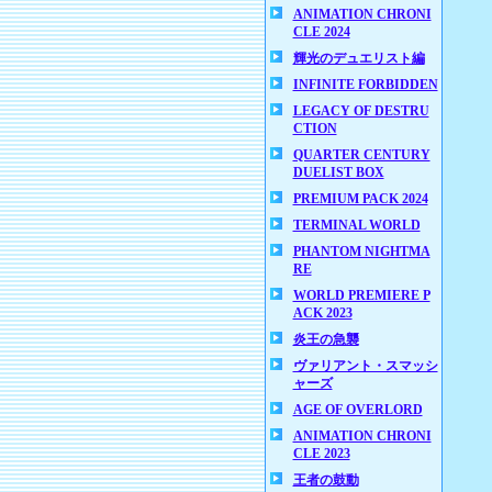
ANIMATION CHRONI
CLE 2024
輝光のデュエリスト編
INFINITE FORBIDDEN
LEGACY OF DESTRU
CTION
QUARTER CENTURY
DUELIST BOX
PREMIUM PACK 2024
TERMINAL WORLD
PHANTOM NIGHTMA
RE
WORLD PREMIERE P
ACK 2023
炎王の急襲
ヴァリアント・スマッシ
ャーズ
AGE OF OVERLORD
ANIMATION CHRONI
CLE 2023
王者の鼓動