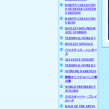
RARITY COLLECTIO
N QUARTER CENTUR
Y EDITION
RARITY COLLECTIO
N RC03
DUELIST BOX PRISM
ATIC SUMMON
TERMINAL WORLD 3
DUELIST ADVANCE
ジャスティス・ハンター
ズ
ALLIANCE INSIGHT
TERMINAL WORLD 2
SUPREME DARKNESS
割得オリジナルパック第
34弾
WORLD PREMIERE P
ACK 2024
クロスオーバー・ブレイ
カーズ
RAGE OF THE ABYSS