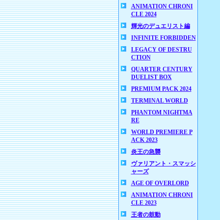
ANIMATION CHRONI
CLE 2024
輝光のデュエリスト編
INFINITE FORBIDDEN
LEGACY OF DESTRU
CTION
QUARTER CENTURY
DUELIST BOX
PREMIUM PACK 2024
TERMINAL WORLD
PHANTOM NIGHTMA
RE
WORLD PREMIERE P
ACK 2023
炎王の急襲
ヴァリアント・スマッシ
ャーズ
AGE OF OVERLORD
ANIMATION CHRONI
CLE 2023
王者の鼓動