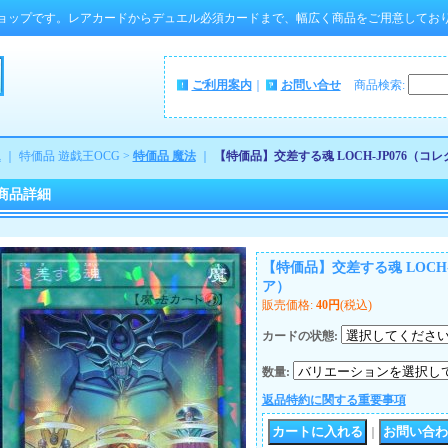
ョップです。レアカードからデュエル必須カードまで、幅広く商品をご用意してお
ご利用案内
｜
お問い合せ
商品検索
:
ム
｜ 特価品 遊戯王OCG >
特価品 魔法
｜
【特価品】交差する魂 LOCH-JP076（コ
商品詳細
【特価品】交差する魂 LOCH
ア）
販売価格
:
40円
(税込)
カードの状態
:
数量
:
返品特約に関する重要事項
｜