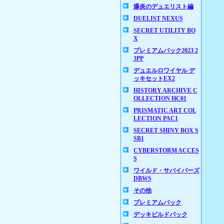
爆炎のデュエリスト編
DUELIST NEXUS
SECRET UTILITY BO
X
プレミアムパック2023 2
3PP
デュエルロワイヤル デ
ッキセットEX2
HISTORY ARCHIVE C
OLLECTION HC01
PRISMATIC ART COL
LECTION PAC1
SECRET SHINY BOX S
SB1
CYBERSTORM ACCES
S
ワイルド・サバイバーズ
DBWS
その他
プレミアムパック
デッキビルドパック