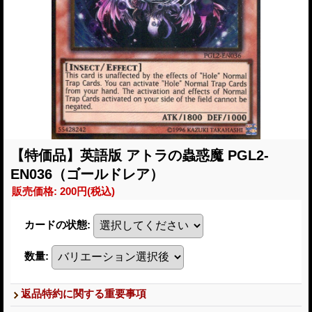
【特価品】英語版 アトラの蟲惑魔 PGL2-
EN036（ゴールドレア）
販売価格
:
200円
(税込)
カードの状態
:
数量
:
返品特約に関する重要事項