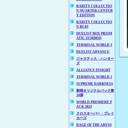
RARITY COLLECTIO
N QUARTER CENTUR
Y EDITION
RARITY COLLECTIO
N RC03
DUELIST BOX PRISM
ATIC SUMMON
TERMINAL WORLD 3
DUELIST ADVANCE
ジャスティス・ハンター
ズ
ALLIANCE INSIGHT
TERMINAL WORLD 2
SUPREME DARKNESS
割得オリジナルパック第
34弾
WORLD PREMIERE P
ACK 2024
クロスオーバー・ブレイ
カーズ
RAGE OF THE ABYSS