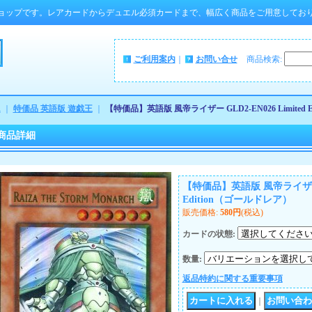
ョップです。レアカードからデュエル必須カードまで、幅広く商品をご用意してお
ご利用案内
｜
お問い合せ
商品検索
:
ム
｜
特価品 英語版 遊戯王
｜
【特価品】英語版 風帝ライザー GLD2-EN026 Limited 
商品詳細
【特価品】英語版 風帝ライザー GL
Edition（ゴールドレア）
販売価格
:
580円
(税込)
カードの状態
:
数量
:
返品特約に関する重要事項
｜