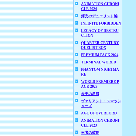
ANIMATION CHRONI
CLE 2024
輝光のデュエリスト編
INFINITE FORBIDDEN
LEGACY OF DESTRU
CTION
QUARTER CENTURY
DUELIST BOX
PREMIUM PACK 2024
TERMINAL WORLD
PHANTOM NIGHTMA
RE
WORLD PREMIERE P
ACK 2023
炎王の急襲
ヴァリアント・スマッシ
ャーズ
AGE OF OVERLORD
ANIMATION CHRONI
CLE 2023
王者の鼓動