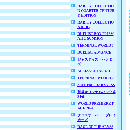
RARITY COLLECTIO
N QUARTER CENTUR
Y EDITION
RARITY COLLECTIO
N RC03
DUELIST BOX PRISM
ATIC SUMMON
TERMINAL WORLD 3
DUELIST ADVANCE
ジャスティス・ハンター
ズ
ALLIANCE INSIGHT
TERMINAL WORLD 2
SUPREME DARKNESS
割得オリジナルパック第
34弾
WORLD PREMIERE P
ACK 2024
クロスオーバー・ブレイ
カーズ
RAGE OF THE ABYSS