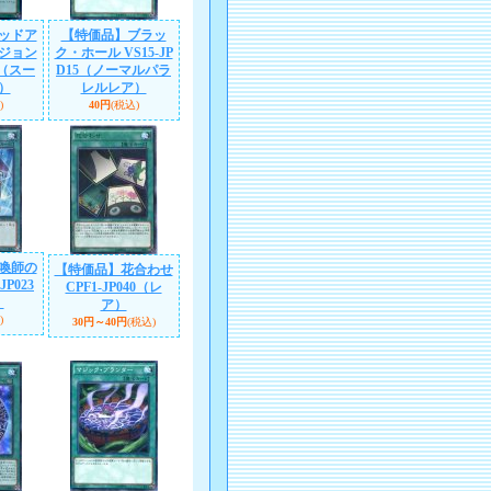
ッドア
【特価品】ブラッ
ジョン
ク・ホール VS15-JP
3（スー
D15（ノーマルパラ
）
レルレア）
)
40円
(税込)
喚師の
【特価品】花合わせ
JP023
CPF1-JP040（レ
）
ア）
)
30円～40円
(税込)