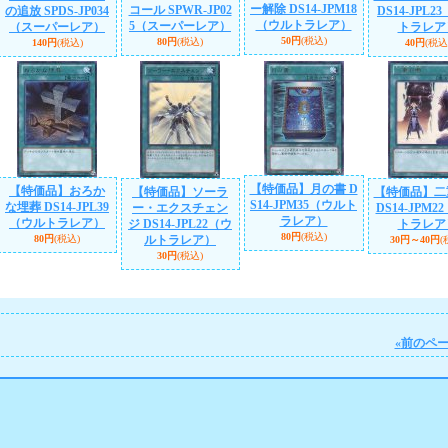
ー解除 DS14-JPM18
コール SPWR-JP02
の追放 SPDS-JP034
DS14-JPL2
（ウルトラレア）
5（スーパーレア）
（スーパーレア）
トラレア
50円
(税込)
80円
(税込)
140円
(税込)
40円
(税込
【特価品】月の書 D
【特価品】おろか
【特価品】ソーラ
【特価品】二
S14-JPM35（ウルト
な埋葬 DS14-JPL39
ー・エクスチェン
DS14-JPM2
ラレア）
（ウルトラレア）
ジ DS14-JPL22（ウ
トラレア
80円
(税込)
80円
(税込)
ルトラレア）
30円～40円
(
30円
(税込)
«
前のペ