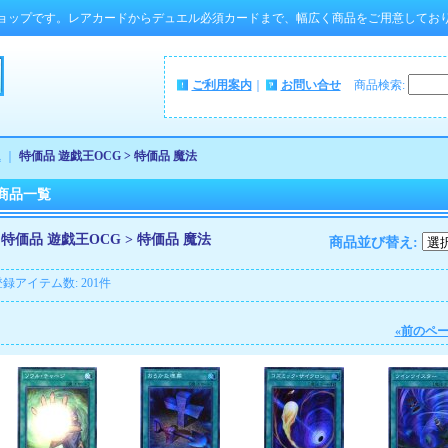
ョップです。レアカードからデュエル必須カードまで、幅広く商品をご用意してお
ご利用案内
｜
お問い合せ
商品検索
:
ム
｜
特価品 遊戯王OCG > 特価品 魔法
商品一覧
特価品 遊戯王OCG > 特価品 魔法
商品並び替え
:
登録アイテム数
:
201件
«
前のペ