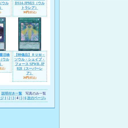
3（ウル
DS14-JPM23（ウル
）
トラレア）
)
30円
(税込)
重召喚
【特価品】ＲＵＭ－
2（ウル
ソウル・シェイブ・
）
フォース SPWR-JP
028（スーパーレ
税込)
ア）
20円
(税込)
説明付き一覧
写真のみ一覧
ージ
1
|
2
|
3
|
4
|
5
|
6
次のページ
»