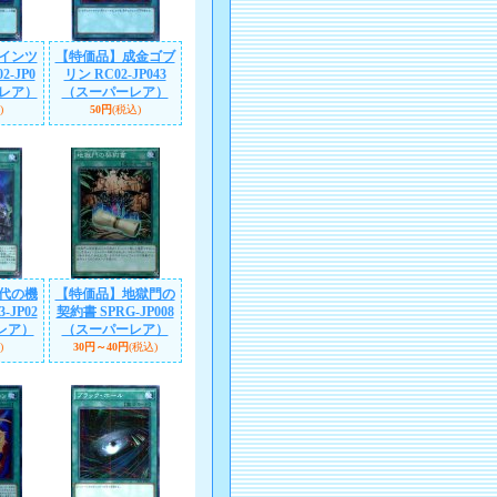
インツ
【特価品】成金ゴブ
-JP0
リン RC02-JP043
ーレア）
（スーパーレア）
)
50円
(税込)
代の機
【特価品】地獄門の
-JP02
契約書 SPRG-JP008
レア）
（スーパーレア）
)
30円～40円
(税込)