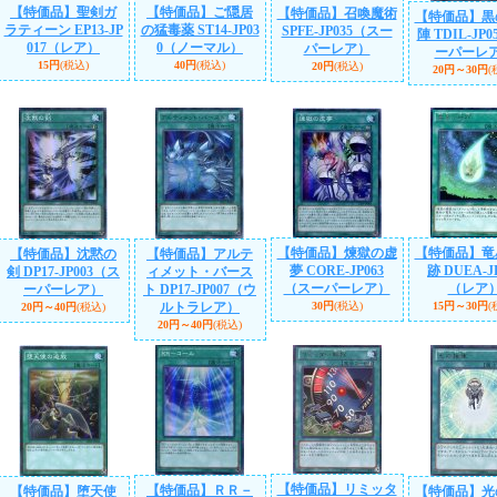
【特価品】聖剣ガ
【特価品】ご隠居
【特価品】召喚魔術
【特価品】黒
ラティーン EP13-JP
の猛毒薬 ST14-JP03
SPFE-JP035（スー
陣 TDIL-JP
017（レア）
0（ノーマル）
パーレア）
ーパーレ
15円
(税込)
40円
(税込)
20円
(税込)
20円～30円
(
【特価品】煉獄の虚
【特価品】竜
【特価品】沈黙の
【特価品】アルテ
夢 CORE-JP063
跡 DUEA-J
剣 DP17-JP003（ス
ィメット・バース
（スーパーレア）
（レア
ーパーレア）
ト DP17-JP007（ウ
ルトラレア）
30円
(税込)
15円～30円
(
20円～40円
(税込)
20円～40円
(税込)
【特価品】リミッタ
【特価品】ＲＲ－
【特価品】堕天使
【特価品】光