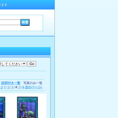
ります。
説明付き一覧
写真のみ一覧
ージ
1
|
2
|
3
|
4
|
5
|
6
次のページ
»