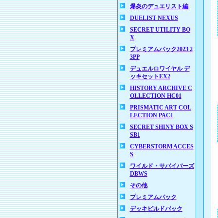
爆炎のデュエリスト編
DUELIST NEXUS
SECRET UTILITY BO
X
プレミアムパック2023 2
3PP
デュエルロワイヤル デ
ッキセットEX2
HISTORY ARCHIVE C
OLLECTION HC01
PRISMATIC ART COL
LECTION PAC1
SECRET SHINY BOX S
SB1
CYBERSTORM ACCES
S
ワイルド・サバイバーズ
DBWS
その他
プレミアムパック
デッキビルドパック