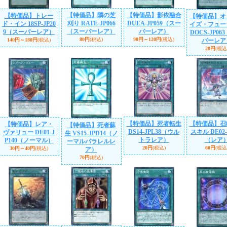
【特価品】隣の芝
【特価品】影依融合
【特価品】トレー
【特価品】オ
刈り RATE-JP066
DUEA-JP059（スー
ド・イン 18SP-JP20
イズ・フュー
（スーパーレア）
パーレア）
9（スーパーレア）
DOCS-JP06
80円
(税込)
90円～120円
(税込)
140円～180円
(税込)
パーレア
20円
(税込
【特価品】死者転生
【特価品】召
【特価品】レア・
【特価品】死者蘇
DS14-JPL38（ウル
スキル DE02-
ヴァリュー DE01-J
生 VS15-JPD14（ノ
トラレア）
（レア
P140（ノーマル）
ーマルパラレルレ
20円
(税込)
60円
(税込
30円～40円
(税込)
ア）
70円
(税込)