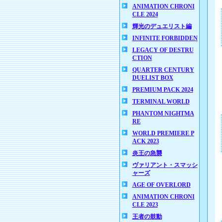
ANIMATION CHRONI
CLE 2024
輝光のデュエリスト編
INFINITE FORBIDDEN
LEGACY OF DESTRU
CTION
QUARTER CENTURY
DUELIST BOX
PREMIUM PACK 2024
TERMINAL WORLD
PHANTOM NIGHTMA
RE
WORLD PREMIERE P
ACK 2023
炎王の急襲
ヴァリアント・スマッシ
ャーズ
AGE OF OVERLORD
ANIMATION CHRONI
CLE 2023
王者の鼓動