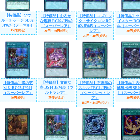
【特価品】ソウ
【特価品】おろか
【特価品】コズミッ
【特価品】ツ
ル・チャージ SD32-
な埋葬 RC02-JP040
ク・サイクロン RC
イスター RC02
JP024（ノーマル）
（スーパーレア）
02-JP045（スーパー
44（スーパ
15円
(税込)
レア）
20円～30円
(税込)
30円
(税込
20円～40円
(税込)
【特価品】貪欲な
【特価品】隣の芝
【特価品】召喚師の
【特価品】古
壺 DS14-JPM36（ウ
刈り RC02-JP041
スキル TRC1-JP040
械射出機 SR03
ルトラレア）
（スーパーレア）
（シークレットレ
1（スーパー
280円
(税込)
ア）
70円
(税込)
30円
(税込
180円～240円
(税込)