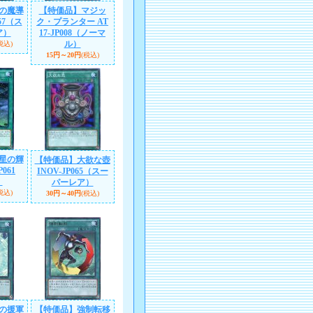
の魔導
【特価品】マジッ
057（ス
ク・プランター AT
ア）
17-JP008（ノーマ
ル）
税込)
15円～20円
(税込)
星の輝
【特価品】大欲な壺
P061
INOV-JP065（スー
）
パーレア）
税込)
30円～40円
(税込)
の援軍
【特価品】強制転移