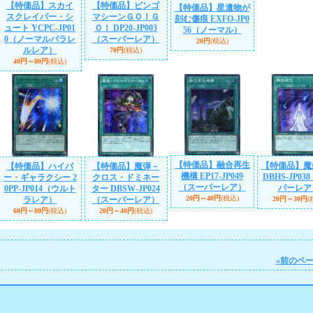
【特価品】スカイ
【特価品】ビンゴ
【特価品】星遺物が
スクレイパー・シ
マシーンＧＯ！Ｇ
刻む傷痕 EXFO-JP0
ュート YCPC-JP01
Ｏ！ DP20-JP003
56（ノーマル）
0（ノーマルパラレ
（スーパーレア）
20円
(税込)
ルレア）
70円
(税込)
40円～80円
(税込)
【特価品】融合再生
【特価品】魔
【特価品】ハイパ
【特価品】魔弾－
機構 EP17-JP049
DBHS-JP03
ー・ギャラクシー 2
クロス・ドミネー
（スーパーレア）
パーレア
0PP-JP014（ウルト
ター DBSW-JP024
20円～40円
(税込)
ラレア）
（スーパーレア）
20円～30円
(
60円～80円
(税込)
20円～40円
(税込)
«
前のペ