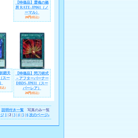
【特価品】霊魂の拠
所 RATE-JP061（ノ
ーマル）
20円
(税込)
妖廻天
【特価品】閃刀術式
8（スー
－アフターバーナー
）
DBDS-JP031（スー
税込)
パーレア）
20円
(税込)
説明付き一覧
写真のみ一覧
ージ
1
|
2
|
3
|
4
|
5
|
6
次のページ
»