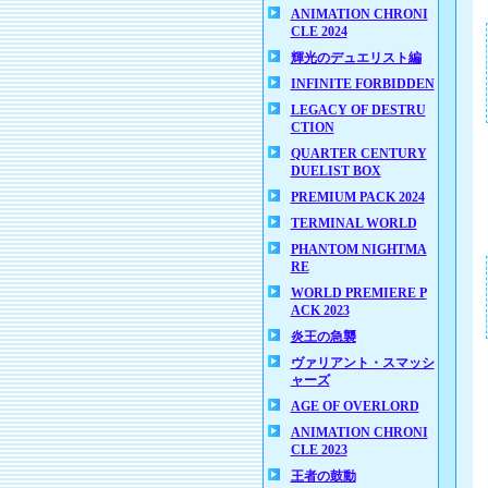
ANIMATION CHRONI
CLE 2024
輝光のデュエリスト編
INFINITE FORBIDDEN
LEGACY OF DESTRU
CTION
QUARTER CENTURY
DUELIST BOX
PREMIUM PACK 2024
TERMINAL WORLD
PHANTOM NIGHTMA
RE
WORLD PREMIERE P
ACK 2023
炎王の急襲
ヴァリアント・スマッシ
ャーズ
AGE OF OVERLORD
ANIMATION CHRONI
CLE 2023
王者の鼓動