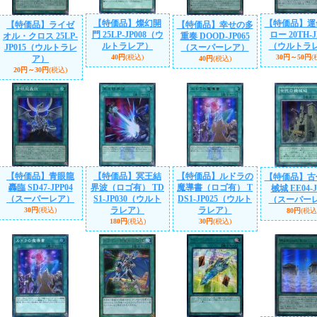
【特価品】燦幻開
【特価品】運
【特価品】ライゼ
【特価品】幸せの多
門 25LP-JP008（ウ
ロー 20TH-J
オル・クロス 25LP-
重奏 DOOD-JP065
ルトラレア）
（ウルトラ
JP015（ウルトラレ
（スーパーレア）
40円
(税込)
30円～50円
(
ア）
40円
(税込)
20円～30円
(税込)
【特価品】青眼龍
【特価品】冥王結
【特価品】ルドラの
【特価品】古
轟臨 SD47-JPP04
界波（ロゴ有） TD
魔導書（ロゴ有） T
械城 EE04-J
（スーパーレア）
S1-JP030（ウルト
DS1-JP025（ウルト
（スーパー
ラレア）
ラレア）
30円
(税込)
80円
(税込
180円
(税込)
30円
(税込)