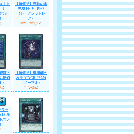
ａｌｋ
【特価品】激動の未
ｉｔｔ
界域 EP19-JP037
1（ウル
（シークレットレ
）
ア）
)
20円～30円
(税込)
煌龍の
【特価品】魔術師の
JP05
左手 MACR-JP050
ル）
（ノーマル）
税込)
70円
(税込)
ブラッ
15-JP
マルパラ
）
)