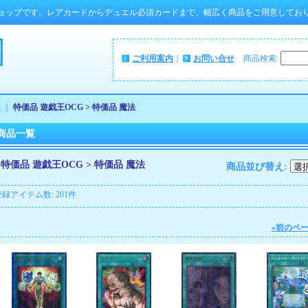
ョップです。レアカードからデュエル必須カードまで、幅広く商品をご用意してお
ご利用案内
｜
お問い合せ
商品検索
:
ム
｜
特価品 遊戯王OCG > 特価品 魔法
商品一覧
特価品 遊戯王OCG > 特価品 魔法
商品並び替え
:
登録アイテム数
:
201件
«
前のペ