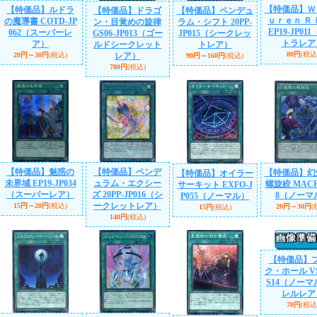
【特価品】Ｗ
【特価品】ルドラ
【特価品】ドラゴ
【特価品】ペンデュ
ｕｒｅｎ Ｒ
の魔導書 COTD-JP
ン・目覚めの旋律
ラム・シフト 20PP-
EP19-JP01
062（スーパーレ
GS06-JP013（ゴー
JP015（シークレッ
トラレア
ア）
ルドシークレット
トレア）
80円
(税込
20円～30円
(税込)
レア）
90円～160円
(税込)
780円
(税込)
【特価品】魅惑の
【特価品】ペンデ
【特価品】幻
【特価品】オイラー
未界域 EP19-JP034
ュラム・エクシー
螺旋絞 MACR-
サーキット EXFO-J
（スーパーレア）
ズ 20PP-JP016（シ
8（ノーマ
P055（ノーマル）
ークレットレア）
15円～20円
(税込)
20円～30円
(
15円
(税込)
140円
(税込)
【特価品】
ク・ホール VS
S14（ノー
レルレア
70円
(税込