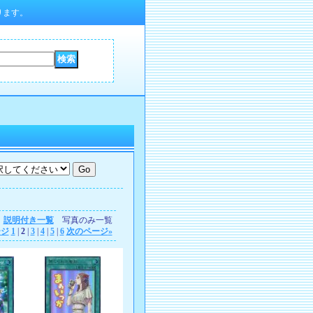
ります。
説明付き一覧
写真のみ一覧
ージ
1
|
2
|
3
|
4
|
5
|
6
次のページ
»