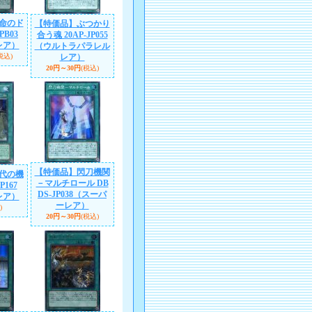
命のド
【特価品】ぶつかり
PB03
合う魂 20AP-JP055
レア）
（ウルトラパラレル
税込)
レア）
20円～30円
(税込)
【特価品】閃刀機関
代の機
－マルチロール DB
P167
DS-JP038（スーパ
レア）
ーレア）
)
20円～30円
(税込)