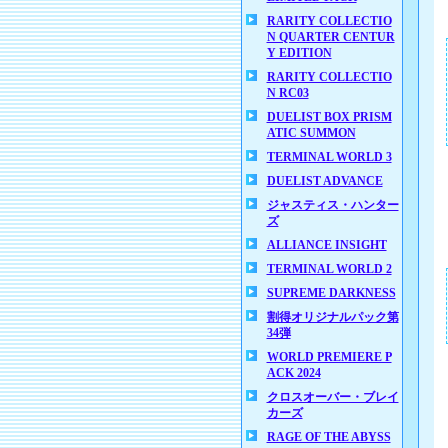
RARITY COLLECTIO
N QUARTER CENTUR
Y EDITION
RARITY COLLECTIO
N RC03
DUELIST BOX PRISM
ATIC SUMMON
TERMINAL WORLD 3
DUELIST ADVANCE
ジャスティス・ハンター
ズ
ALLIANCE INSIGHT
TERMINAL WORLD 2
SUPREME DARKNESS
割得オリジナルパック第
34弾
WORLD PREMIERE P
ACK 2024
クロスオーバー・ブレイ
カーズ
RAGE OF THE ABYSS