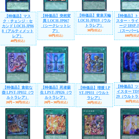
【特価品】黄泉天輪
【特価品】突然変
【特価品】ト
【特価品】マス
LOCH-JP019（ウル
異 LOCH-JP067
スター・ライ
ク・チェンジ・セ
トラレア）
（シークレットレ
ージ 18SP-J
カンド LOCH-JP06
ア）
30円
(税込)
（スーパー
8（アルティメット
レア）
60円
(税込)
180円
(税込
40円
(税込)
【特価品】ツ
【特価品】貪欲な
【特価品】死者蘇
【特価品】増援 LP
イスター TDS1
壺 LPST-JP032（ウ
生 LPST-JP026（ウ
ST-JP031（ウルト
29（ウルト
ルトラレア）
ルトラレア）
ラレア）
80円
(税込
20円～30円
(税込)
20円～30円
(税込)
30円
(税込)