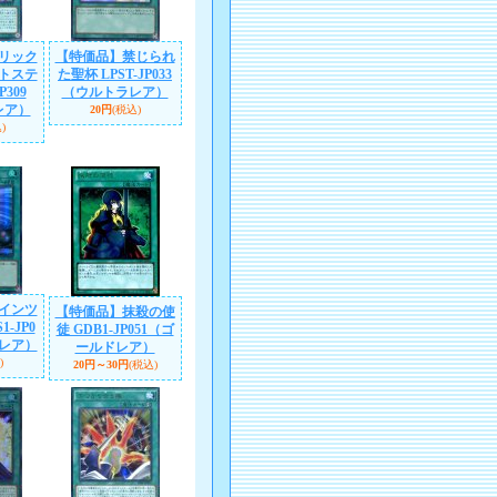
リック
【特価品】禁じられ
トステ
た聖杯 LPST-JP033
P309
（ウルトラレア）
レア）
20円
(税込)
)
インツ
【特価品】抹殺の使
-JP0
徒 GDB1-JP051（ゴ
ラレア）
ールドレア）
)
20円～30円
(税込)