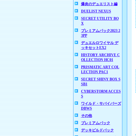
爆炎のデュエリスト編
DUELIST NEXUS
SECRET UTILITY BO
X
プレミアムパック2023 2
3PP
デュエルロワイヤル デ
ッキセットEX2
HISTORY ARCHIVE C
OLLECTION HC01
PRISMATIC ART COL
LECTION PAC1
SECRET SHINY BOX S
SB1
CYBERSTORM ACCES
S
ワイルド・サバイバーズ
DBWS
その他
プレミアムパック
デッキビルドパック