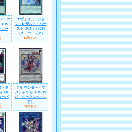
エヴォリューショ
ド・フ
ン・レザルト・バー
CP-J
スト QCCP-JP034
クレッ
（スーパーレア）
）
15円
(税込)
)
ロ・ド
ＴＧ ワンダー・マ
イ QC
ジシャン QCCP-JP0
（スーパ
42（シークレットレ
）
ア）
)
30円
(税込)