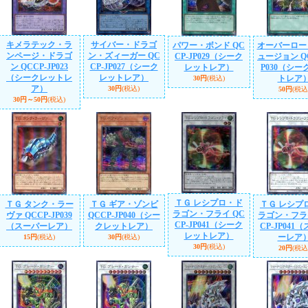
キメラテック・ラ
サイバー・ドラゴ
パワー・ボンド QC
オーバーロー
ンページ・ドラゴ
ン・ズィーガー QC
CP-JP029（シーク
ュージョン QC
ン QCCP-JP023
CP-JP027（シーク
レットレア）
P030（シー
（シークレットレ
レットレア）
トレア
30円
(税込)
ア）
30円
(税込)
50円
(税込
30円～50円
(税込)
ＴＧ レシプロ・ド
ＴＧ タンク・ラー
ＴＧ ギア・ゾンビ
ＴＧ レシプ
ラゴン・フライ QC
ヴァ QCCP-JP039
QCCP-JP040（シー
ラゴン・フラ
CP-JP041（シーク
（スーパーレア）
クレットレア）
CP-JP041
レットレア）
ーレア
15円
(税込)
30円
(税込)
30円
(税込)
20円
(税込