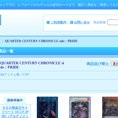
ョップです。レアカードからデュエル必須カードまで、幅広く商品をご用意してお
ご利用案内
｜
お問い合せ
商品検索
:
ム
｜
QUARTER CENTURY CHRONICLE side：PRIDE
商品一覧
QUARTER CENTURY CHRONICLE si
商品並び替え
:
de：PRIDE
登録アイテム数
:
115件
ＤＤＤ呪血王サイ
フリート QCCP-JP
082（アルティメッ