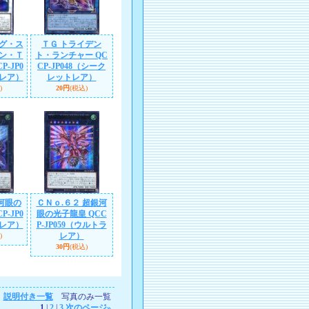
グ・ス
ＴＧ トライデン
ン・Ｔ
ト・ランチャー QC
P-JP0
CP-JP048（シーク
ーレア）
レットレア）
)
20円
(税込)
河眼の
ＣＮｏ.６２ 超銀河
P-JP0
眼の光子龍皇 QCC
ラレア）
P-JP059（ウルトラ
レア）
)
30円
(税込)
説明付き一覧
写真のみ一覧
1
|
2
|
3
次のページ
»