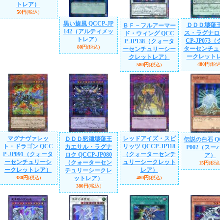
トレア）
50円
(税込)
黒い旋風 QCCP-JP
ＤＤＤ壊薙
ＢＦ－フルアーマー
142（アルティメッ
ス・ラグナロ
ド・ウィング QCC
トレア）
CP-JP073
P-JP138（クォータ
80円
(税込)
ターセンチュ
ーセンチュリーシー
ークレット
クレットレア）
480円
(税込
580円
(税込)
マグナヴァレッ
レッドアイズ・スピ
ＤＤＤ怒濤壊薙王
伝説の白石 QC
ト・ドラゴン QCC
リッツ QCCP-JP118
カエサル・ラグナ
P002（スー
P-JP091（クォータ
（クォーターセンチ
ロク QCCP-JP080
ア）
ーセンチュリーシ
ュリーシークレット
（クォーターセン
15円
(税込
ークレットレア）
レア）
チュリーシークレ
380円
(税込)
ットレア）
480円
(税込)
380円
(税込)