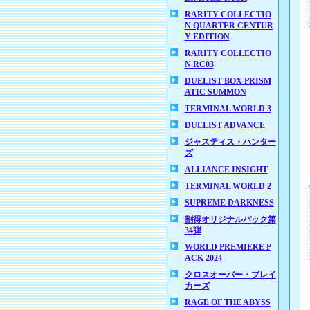
RARITY COLLECTIO
N QUARTER CENTUR
Y EDITION
RARITY COLLECTIO
N RC03
DUELIST BOX PRISM
ATIC SUMMON
TERMINAL WORLD 3
DUELIST ADVANCE
ジャスティス・ハンター
ズ
ALLIANCE INSIGHT
TERMINAL WORLD 2
SUPREME DARKNESS
割得オリジナルパック第
34弾
WORLD PREMIERE P
ACK 2024
クロスオーバー・ブレイ
カーズ
RAGE OF THE ABYSS