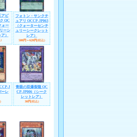
王アビ
フォトン・サンクチ
ク QC
ュアリ QCCP-JP063
（クォー
（クォーターセンチ
リーシ
ュリーシークレット
レア）
レア）
)
580円～620円
(税込)
CP-J
青眼の双爆裂龍 QC
パーレ
CP-JP006（シーク
レットレア）
)
30円
(税込)