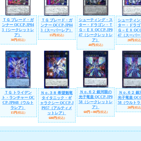
ＴＧ ブレード・ガ
シューティング・ス
ＴＧ ブレード・ガ
シューティン
ンナー QCCP-JP04
ター・ドラゴン・Ｔ
ンナー QCCP-JP04
ター・ドラゴ
3（シークレットレ
Ｇ－ＥＸ QCCP-JP0
3（スーパーレア）
Ｇ－ＥＸ QCC
ア）
47（シークレットレ
47（スーパ
15円
(税込)
ア）
30円
(税込)
20円
(税込
40円
(税込)
Ｎｏ.６２ 銀河眼の
ＴＧ トライデン
Ｎｏ.６２ 銀
Ｎｏ.３８ 希望魁竜
光子竜皇 QCCP-JP0
ト・ランチャー QC
光子竜皇 QCC
タイタニック・ギ
58（シークレットレ
CP-JP048（ウルト
58（ウルト
ャラクシー QCCP-J
ア）
ラレア）
P057（アルティメ
20円
(税込
60円～80円
(税込)
15円
(税込)
ットレア）
680円
(税込)