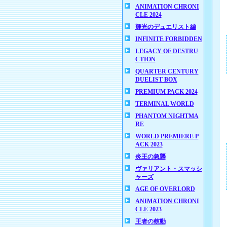
ANIMATION CHRONI
CLE 2024
輝光のデュエリスト編
INFINITE FORBIDDEN
LEGACY OF DESTRU
CTION
QUARTER CENTURY
DUELIST BOX
PREMIUM PACK 2024
TERMINAL WORLD
PHANTOM NIGHTMA
RE
WORLD PREMIERE P
ACK 2023
炎王の急襲
ヴァリアント・スマッシ
ャーズ
AGE OF OVERLORD
ANIMATION CHRONI
CLE 2023
王者の鼓動