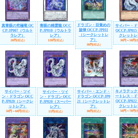
ドラゴン・目覚めの
真青眼の究極竜 QC
青眼の精霊龍 QCC
サイバー・ド
旋律 QCCP-JP011
CP-JP007（ウルト
P-JP010（ウルトラ
QCCP-JP01
（シークレットレ
ラレア）
レア）
クレットレ
ア）
20円
(税込)
120円
(税込)
30円～50円
(
30円
(税込)
キメラテック
サイバー・ツイ
サイバー・エンド・
サイバー・ツイ
ートレス・ド
ン・ドラゴン QCC
ドラゴン QCCP-JP0
ン・ドラゴン QCC
QCCP-JP02
P-JP020（シークレ
21（シークレットレ
P-JP020（スーパー
クレットレ
ットレア）
ア）
レア）
50円～70円
(
50円～60円
(税込)
30円
(税込)
15円
(税込)