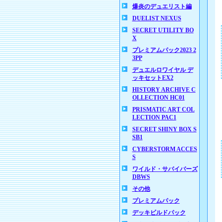
爆炎のデュエリスト編
DUELIST NEXUS
SECRET UTILITY BO
X
プレミアムパック2023 2
3PP
デュエルロワイヤル デ
ッキセットEX2
HISTORY ARCHIVE C
OLLECTION HC01
PRISMATIC ART COL
LECTION PAC1
SECRET SHINY BOX S
SB1
CYBERSTORM ACCES
S
ワイルド・サバイバーズ
DBWS
その他
プレミアムパック
デッキビルドパック