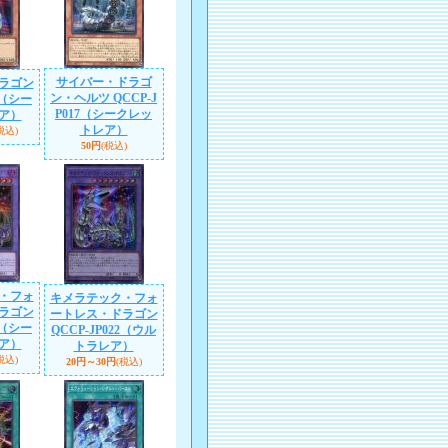
サイバー・ドラゴ
ラゴン
ン・ヘルツ QCCP-J
5（シー
P017（シークレッ
ア）
トレア）
税込)
50円
(税込)
・フォ
キメラテック・フォ
ラゴン
ートレス・ドラゴン
2（シー
QCCP-JP022（ウル
ア）
トラレア）
税込)
20円～30円
(税込)