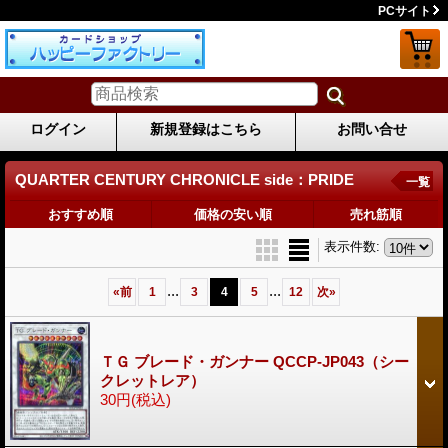
PCサイト
ログイン
新規登録はこちら
お問い合せ
QUARTER CENTURY CHRONICLE side：PRIDE
一覧
おすすめ順
価格の安い順
売れ筋順
表示件数
:
...
...
«
前
1
3
4
5
12
次
»
ＴＧ ブレード・ガンナー QCCP-JP043（シー
クレットレア）
30円
(税込)