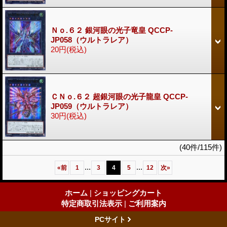
Ｎｏ.６２ 銀河眼の光子竜皇 QCCP-
JP058（ウルトラレア）
20円
(税込)
ＣＮｏ.６２ 超銀河眼の光子龍皇 QCCP-
JP059（ウルトラレア）
30円
(税込)
(40件/115件)
...
...
«
前
1
3
4
5
12
次
»
ホーム
|
ショッピングカート
特定商取引法表示
|
ご利用案内
PCサイト