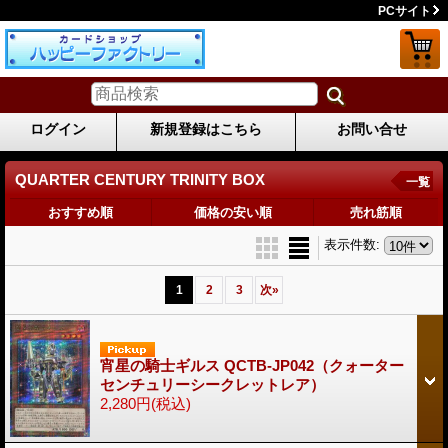
PCサイト
ログイン
新規登録はこちら
お問い合せ
QUARTER CENTURY TRINITY BOX
一覧
おすすめ順
価格の安い順
売れ筋順
表示件数
:
1
2
3
次
»
宵星の騎士ギルス QCTB-JP042（クォーター
センチュリーシークレットレア）
2,280円
(税込)